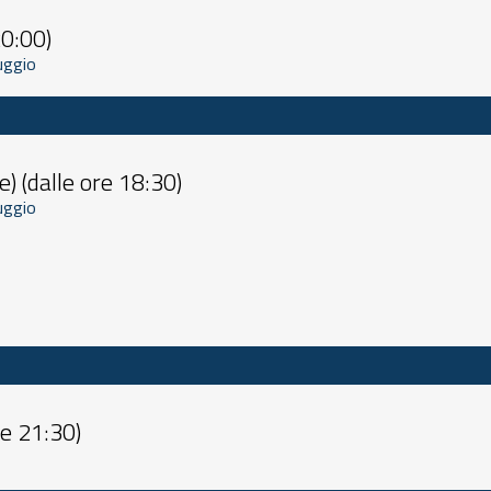
20:00)
 Litoranea Salentina, località Stella Maris, Campomarino Maruggio 
) (dalle ore 18:30)
 Litoranea Salentina, località Stella Maris, Campomarino Maruggio 
re 21:30)