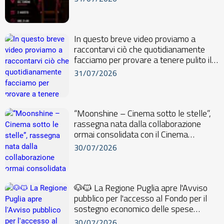
In questo breve video proviamo a
raccontarvi ciò che quotidianamente
facciamo per provare a tenere pulito il
nostro terr...
31/07/2026
“Moonshine – Cinema sotto le stelle”,
rassegna nata dalla collaborazione
ormai consolidata con il Cinema
Salerno, quest’...
30/07/2026
🐶🐱 La Regione Puglia apre l'Avviso
pubblico per l'accesso al Fondo per il
sostegno economico delle spese
veterinarie s...
30/07/2026