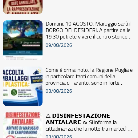
Domani, 10 AGOSTO, Maruggio sarà il
BORGO DEI DESIDERI. A partire dalle
19.30 potrete vivere il centro storico
gustando...
09/08/2026
Come è ormai noto, la Regione Puglia e
in particolare tanti comuni della
provincia di Taranto, sono in forte
difficoltà...
03/08/2026
⚠️ 𝗗𝗜𝗦𝗜𝗡𝗙𝗘𝗦𝗧𝗔𝗭𝗜𝗢𝗡𝗘
𝗔𝗡𝗧𝗜𝗔𝗟𝗔𝗥𝗘 🦟 Si informa la
cittadinanza che la notte tra martedì 4
e mercoled...
03/08/2026