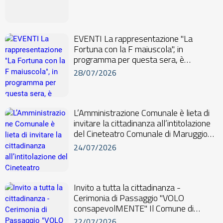
EVENTI La rappresentazione "La
Fortuna con la F maiuscola", in
programma per questa sera, è
annullata ma le risate degli...
28/07/2026
L’Amministrazione Comunale è lieta di
invitare la cittadinanza all’intitolazione
del Cineteatro Comunale di Maruggio
al...
24/07/2026
Invito a tutta la cittadinanza -
Cerimonia di Passaggio "VOLO
consapevolMENTE" Il Comune di
Maruggio è lieto di invitare...
22/07/2026