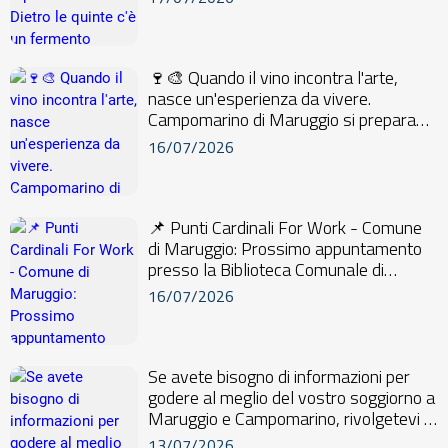
🍷🎨 Quando il vino incontra l'arte,
nasce un'esperienza da vivere.
Campomarino di Maruggio si prepara
ad ospitare un ev...
16/07/2026
📌 Punti Cardinali For Work - Comune
di Maruggio: Prossimo appuntamento
presso la Biblioteca Comunale di
Maruggio 📍21 L...
16/07/2026
Se avete bisogno di informazioni per
godere al meglio del vostro soggiorno a
Maruggio e Campomarino, rivolgetevi al
CIT...
13/07/2026