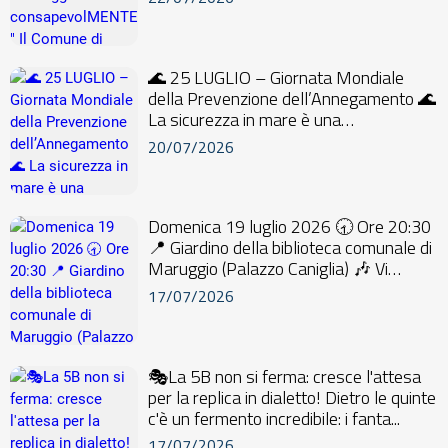
🌊 25 LUGLIO – Giornata Mondiale
della Prevenzione dell’Annegamento 🌊
La sicurezza in mare è una
responsabilità di tutt...
20/07/2026
Domenica 19 luglio 2026 🕣 Ore 20:30
📍 Giardino della biblioteca comunale di
Maruggio (Palazzo Caniglia) 🎶 Vi
aspettia...
17/07/2026
🎭La 5B non si ferma: cresce l'attesa
per la replica in dialetto! Dietro le quinte
c'è un fermento incredibile: i fanta...
17/07/2026