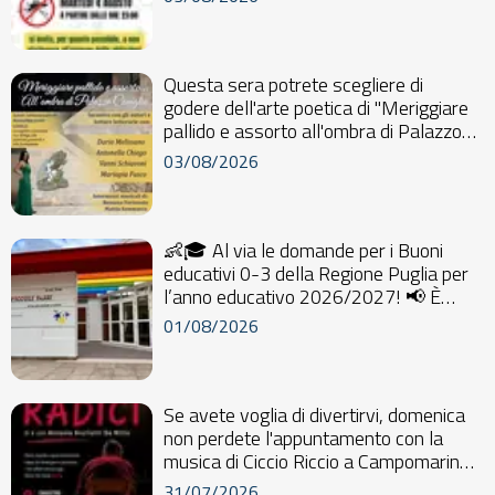
Questa sera potrete scegliere di
godere dell'arte poetica di "Meriggiare
pallido e assorto all'ombra di Palazzo
Caniglia...
03/08/2026
👶🎓 Al via le domande per i Buoni
educativi 0-3 della Regione Puglia per
l’anno educativo 2026/2027! 📢 È
stato pubblic...
01/08/2026
Se avete voglia di divertirvi, domenica
non perdete l'appuntamento con la
musica di Ciccio Riccio a Campomarino.
Se inve...
31/07/2026