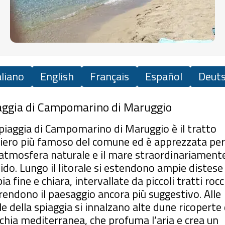
aliano
English
Français
Español
Deut
aggia di Campomarino di Maruggio
piaggia di Campomarino di Maruggio è il tratto
iero più famoso del comune ed è apprezzata per
atmosfera naturale e il mare straordinariament
ido. Lungo il litorale si estendono ampie distese 
ia fine e chiara, intervallate da piccoli tratti rocc
rendono il paesaggio ancora più suggestivo. Alle
le della spiaggia si innalzano alte dune ricoperte 
hia mediterranea, che profuma l’aria e crea un