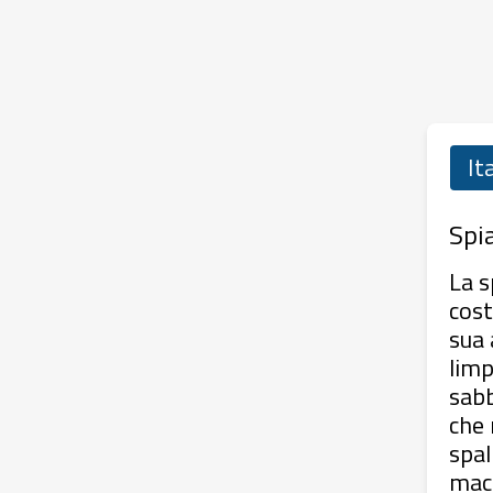
It
Spi
La s
cost
sua 
limp
sabb
che 
spal
macc