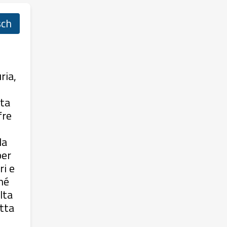
sch
ria,
sta
fre
la
per
ri e
né
lta
etta