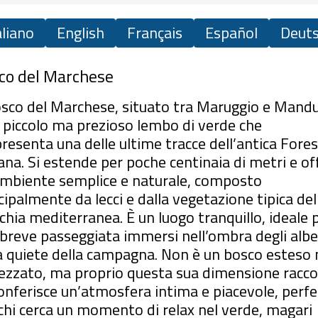
aliano
English
Français
Español
Deut
co del Marchese
osco del Marchese, situato tra Maruggio e Mandu
 piccolo ma prezioso lembo di verde che
resenta una delle ultime tracce dell’antica Fore
ana. Si estende per poche centinaia di metri e of
mbiente semplice e naturale, composto
cipalmente da lecci e dalla vegetazione tipica del
hia mediterranea. È un luogo tranquillo, ideale 
breve passeggiata immersi nell’ombra degli albe
a quiete della campagna. Non è un bosco esteso 
ezzato, ma proprio questa sua dimensione racco
conferisce un’atmosfera intima e piacevole, perf
chi cerca un momento di relax nel verde, magari