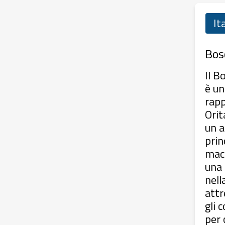
It
Bos
Il B
è un
rapp
Orit
un a
prin
macc
una 
nell
attr
gli 
per 